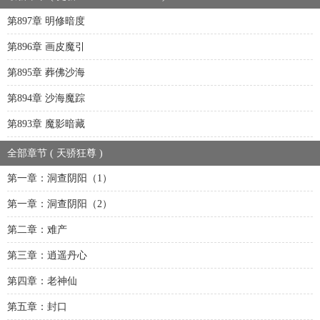
第897章 明修暗度
第896章 画皮魔引
第895章 葬佛沙海
第894章 沙海魔踪
第893章 魔影暗藏
全部章节 ( 天骄狂尊 )
第一章：洞查阴阳（1）
第一章：洞查阴阳（2）
第二章：难产
第三章：逍遥丹心
第四章：老神仙
第五章：封口