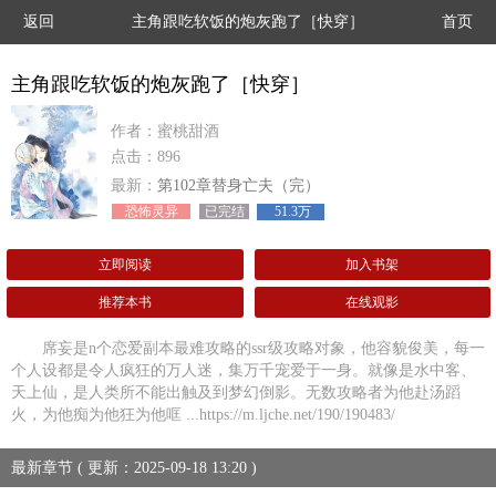
返回
主角跟吃软饭的炮灰跑了［快穿］
首页
主角跟吃软饭的炮灰跑了［快穿］
作者：蜜桃甜酒
点击：896
最新：
第102章替身亡夫（完）
恐怖灵异
已完结
51.3万
立即阅读
加入书架
推荐本书
在线观影
席妄是n个恋爱副本最难攻略的ssr级攻略对象，他容貌俊美，每一
个人设都是令人疯狂的万人迷，集万千宠爱于一身。就像是水中客、
天上仙，是人类所不能出触及到梦幻倒影。无数攻略者为他赴汤蹈
火，为他痴为他狂为他哐 ...https://m.ljche.net/190/190483/
最新章节 ( 更新：2025-09-18 13:20 )