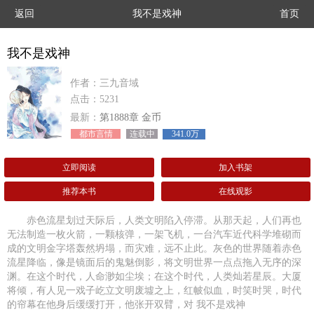
返回
我不是戏神
首页
我不是戏神
作者：三九音域
点击：5231
最新：
第1888章 金币
都市言情
连载中
341.0万
立即阅读
加入书架
推荐本书
在线观影
赤色流星划过天际后，人类文明陷入停滞。从那天起，人们再也
无法制造一枚火箭，一颗核弹，一架飞机，一台汽车近代科学堆砌而
成的文明金字塔轰然坍塌，而灾难，远不止此。灰色的世界随着赤色
流星降临，像是镜面后的鬼魅倒影，将文明世界一点点拖入无序的深
渊。在这个时代，人命渺如尘埃；在这个时代，人类灿若星辰。大厦
将倾，有人见一戏子屹立文明废墟之上，红帔似血，时笑时哭，时代
的帘幕在他身后缓缓打开，他张开双臂，对 我不是戏神