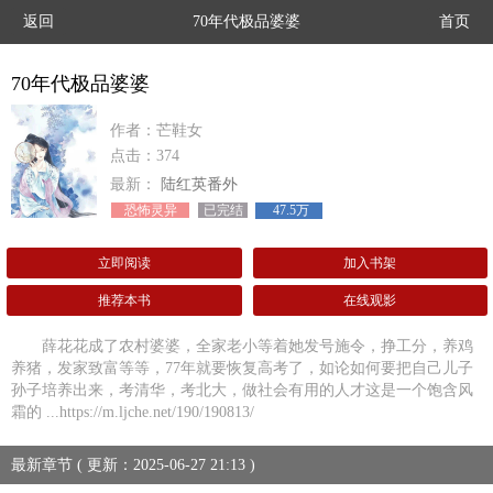
返回
70年代极品婆婆
首页
70年代极品婆婆
作者：芒鞋女
点击：374
最新：
陆红英番外
恐怖灵异
已完结
47.5万
立即阅读
加入书架
推荐本书
在线观影
薛花花成了农村婆婆，全家老小等着她发号施令，挣工分，养鸡
养猪，发家致富等等，77年就要恢复高考了，如论如何要把自己儿子
孙子培养出来，考清华，考北大，做社会有用的人才这是一个饱含风
霜的 ...https://m.ljche.net/190/190813/
最新章节 ( 更新：2025-06-27 21:13 )