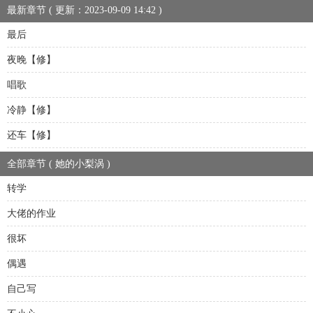
最新章节 ( 更新：2023-09-09 14:42 )
最后
夜晚【修】
唱歌
冷静【修】
还车【修】
全部章节 ( 她的小梨涡 )
转学
大佬的作业
很坏
偶遇
自己写