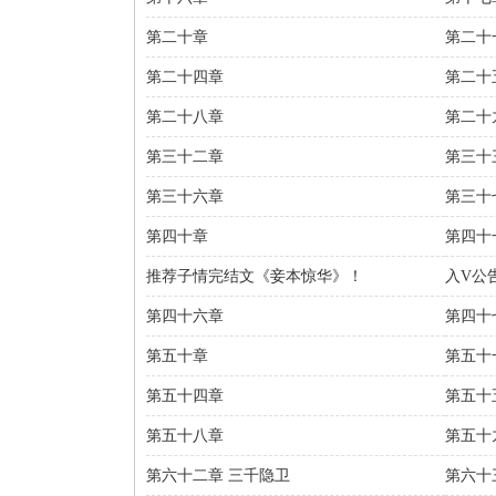
第二十章
第二十
第二十四章
第二十
第二十八章
第二十
第三十二章
第三十
第三十六章
第三十
第四十章
第四十
推荐子情完结文《妾本惊华》！
入V公
第四十六章
第四十
第五十章
第五十
第五十四章
第五十
第五十八章
第五十
第六十二章 三千隐卫
第六十