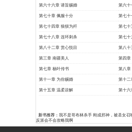
第六十六章 请旨赐婚
第六十
第七十章 佩服十分
第七十
第七十四章 狼狈为歼
第七十
第七十八章 连环刺杀
第七十
第八十二章 赏心悦目
第八十
第三章 南疆美人
第四章
第七章 杨叶传书
第八章
第十一章 为你赐婚
第十二
第十五章 温柔谅解
第十六
新书推荐：
我不是哥布林杀手
刚成邪神，被圣女召
反派会不会攻略我啊