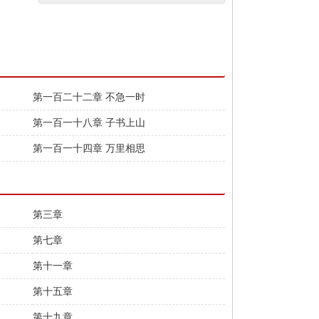
第一百二十二章 不急一时
第一百一十八章 子书上山
第一百一十四章 万里相思
第三章
第七章
第十一章
第十五章
第十九章