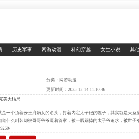
情
历史军事
网游动漫
科幻穿越
女生小说
其
分类：网游动漫
更新时间：2023-12-14 11:10:46
完美大结局
就是一个顶着云王府嫡女的名头，打着内定太子妃的幌子，其实就是天圣
知道什么叫装却被哥哥爷爷逼着管家，被一脚踢掉的太子爷追求，被世子
39260/