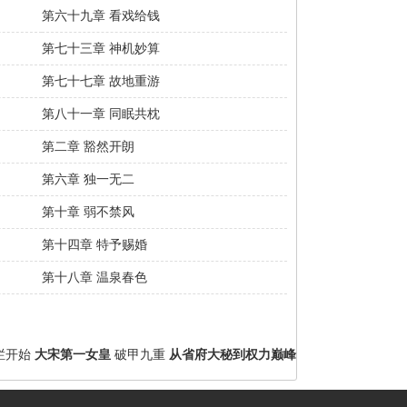
第六十九章 看戏给钱
第七十三章 神机妙算
第七十七章 故地重游
第八十一章 同眠共枕
第二章 豁然开朗
第六章 独一无二
第十章 弱不禁风
第十四章 特予赐婚
第十八章 温泉春色
栏开始
大宋第一女皇
破甲九重
从省府大秘到权力巅峰