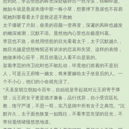
想到此，李芸愤怒的眸光深处破碎出一丝冷笑，转瞬即逝。
她如今就是悬崖夹缝中那一株小草，想要摔下悬崖也不容易
呢她到要看看太子是救还是不救她
太子僵硬了片刻，俊美的容颜一变再变，深邃的凤眸也越发
的幽深难测，沉默不语。显然他内心里也在极度纠葛。
李芸也不急，依然用愤怒的目光看着太子，太子沉默越久，
她目光越是愤怒悔恨还有浓浓的悲哀和失望。这样的表情，
她做来得心应手，而且丝毫让人看不出是装的。
架着李芸的侍卫此时也不敢乱动，毕竟他们抓着的不是别
人，可是云王府唯一嫡女，将来要嫁给太子坐皇后的人。一
个不小心，他们的小命就先没了。
“天圣皇朝立朝如今百年，自始祖皇帝起就对云王府寄予厚
望，云王府女子更是德才兼备，品行优异，自小受宫廷礼
教，恪守严谨，不思一苟，实乃是闺中所有女子之典范。”沉
默许久，太子面色恢复一如既往，不看李芸失望的目光，不
带丝毫情绪慢悠悠地道。