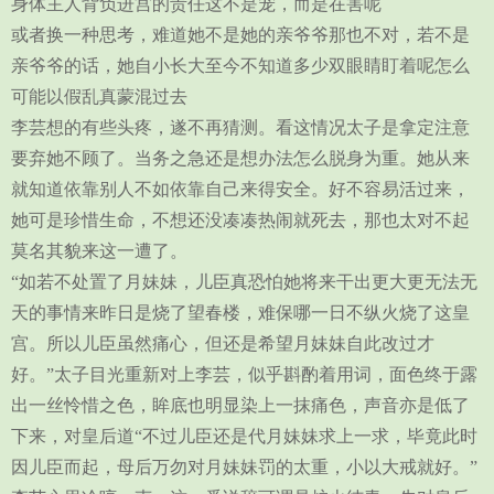
身体主人背负进宫的责任这不是宠，而是在害呢
或者换一种思考，难道她不是她的亲爷爷那也不对，若不是
亲爷爷的话，她自小长大至今不知道多少双眼睛盯着呢怎么
可能以假乱真蒙混过去
李芸想的有些头疼，遂不再猜测。看这情况太子是拿定注意
要弃她不顾了。当务之急还是想办法怎么脱身为重。她从来
就知道依靠别人不如依靠自己来得安全。好不容易活过来，
她可是珍惜生命，不想还没凑凑热闹就死去，那也太对不起
莫名其貌来这一遭了。
“如若不处置了月妹妹，儿臣真恐怕她将来干出更大更无法无
天的事情来昨日是烧了望春楼，难保哪一日不纵火烧了这皇
宫。所以儿臣虽然痛心，但还是希望月妹妹自此改过才
好。”太子目光重新对上李芸，似乎斟酌着用词，面色终于露
出一丝怜惜之色，眸底也明显染上一抹痛色，声音亦是低了
下来，对皇后道“不过儿臣还是代月妹妹求上一求，毕竟此时
因儿臣而起，母后万勿对月妹妹罚的太重，小以大戒就好。”