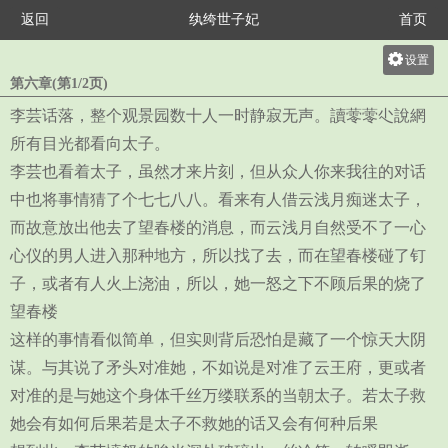
返回
纨绔世子妃
首页
设置
第六章(第1/2页)
关灯
李芸话落，整个观景园数十人一时静寂无声。讀蕶蕶尐說網
大
所有目光都看向太子。
中
李芸也看着太子，虽然才来片刻，但从众人你来我往的对话
小
中也将事情猜了个七七八八。看来有人借云浅月痴迷太子，
而故意放出他去了望春楼的消息，而云浅月自然受不了一心
心仪的男人进入那种地方，所以找了去，而在望春楼碰了钉
子，或者有人火上浇油，所以，她一怒之下不顾后果的烧了
望春楼
这样的事情看似简单，但实则背后恐怕是藏了一个惊天大阴
谋。与其说了矛头对准她，不如说是对准了云王府，更或者
对准的是与她这个身体千丝万缕联系的当朝太子。若太子救
她会有如何后果若是太子不救她的话又会有何种后果