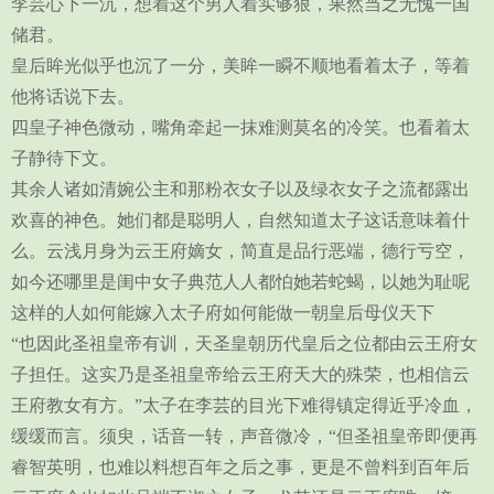
李芸心下一沉，想着这个男人着实够狠，果然当之无愧一国
储君。
皇后眸光似乎也沉了一分，美眸一瞬不顺地看着太子，等着
他将话说下去。
四皇子神色微动，嘴角牵起一抹难测莫名的冷笑。也看着太
子静待下文。
其余人诸如清婉公主和那粉衣女子以及绿衣女子之流都露出
欢喜的神色。她们都是聪明人，自然知道太子这话意味着什
么。云浅月身为云王府嫡女，简直是品行恶端，德行亏空，
如今还哪里是闺中女子典范人人都怕她若蛇蝎，以她为耻呢
这样的人如何能嫁入太子府如何能做一朝皇后母仪天下
“也因此圣祖皇帝有训，天圣皇朝历代皇后之位都由云王府女
子担任。这实乃是圣祖皇帝给云王府天大的殊荣，也相信云
王府教女有方。”太子在李芸的目光下难得镇定得近乎冷血，
缓缓而言。须臾，话音一转，声音微冷，“但圣祖皇帝即便再
睿智英明，也难以料想百年之后之事，更是不曾料到百年后