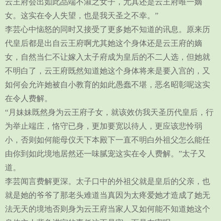
云王府会出如此品端不淑之女子，尤其还是云王府唯一嫡
女。这实在令人失望，也是我天圣之不幸。”
李芸心中恼怒的同时又接受了更多她不知道的讯息。原来历
代皇后都是出自云王府啊尤其她这个身体还是云王府的嫡
女，自然当仁不让嫁入太子府成为皇后的不二人选，但她就
不明白了，云王府既然知道她这个身体将来是要入宫的，又
如何会允许她被自小教育的如此愚蠢不堪，恶名昭彰呢这实
在令人费解。
“月妹妹既然身为云王府子女，就该效仿我天圣历代皇后，行
为举止端庄，恪守已身，更加要宽以待人，更应该悲怜弱
小，否则如何能母仪天下本殿下一直不明白外祖父怎么能任
由你到如此境地居然还一味腻宠这实在令人费解。”太子又
道。
李芸闻言费解更深。太子口中的外祖父就是皇后的父亲，也
就是她的爷爷了那老头难道当真因为太疼爱她才造成了她无
法无天的境地否则身为云王府当家人又如何能不知道她这个