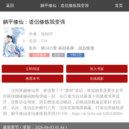
返回
躺平修仙：道侣修炼我变强
首页
躺平修仙：道侣修炼我变强
作者：张知守
点击：154
最新：
第1415章 各回各家，战后恢复
仙侠修真
连载中
199.5万
立即阅读
加入书架
推荐本书
在线观影
沈闲穿越修仙界，被迫娶了个“废材”道侣，谁知她竟是重生女帝
并获得姻缘赐福她每突破一层，自己修为自动暴涨十倍随着境界提
升，倍数还会增加。而且赠送道侣物品，还能成倍数返还更好 的东
西。从此，道侣在外横扫八荒，沈闲在家喝茶躺赢。叮道侣突破炼虚
期，躺平修仙道侣修炼我变强197100 ...https://m.ljche.net/428/428084/
最新章节 ( 更新：2026-04-03 01:44 )