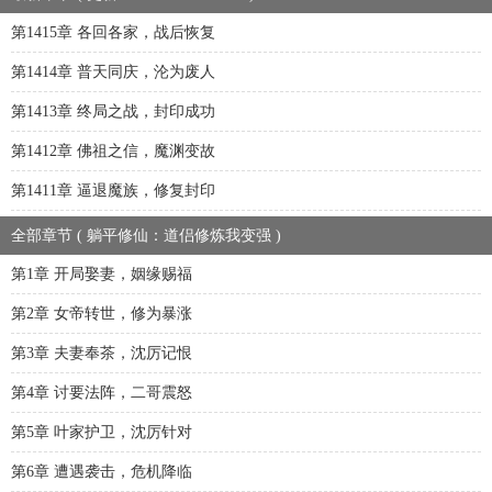
第1415章 各回各家，战后恢复
第1414章 普天同庆，沦为废人
第1413章 终局之战，封印成功
第1412章 佛祖之信，魔渊变故
第1411章 逼退魔族，修复封印
全部章节 ( 躺平修仙：道侣修炼我变强 )
第1章 开局娶妻，姻缘赐福
第2章 女帝转世，修为暴涨
第3章 夫妻奉茶，沈厉记恨
第4章 讨要法阵，二哥震怒
第5章 叶家护卫，沈厉针对
第6章 遭遇袭击，危机降临