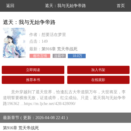
返回
遮天：我与无始争帝路
首页
遮天：我与无始争帝路
作者：想要活在梦里
点击：149
最新：
第916章 荒天帝战死
都市言情
连载中
18.0万
立即阅读
加入书架
推荐本书
在线观影
意外穿越到了遮天世界，恰逢乱古大帝道陨万年，大世将至，李
道明誓要横推无敌，证道成帝，红尘成仙。只是，遮天我与无始争帝
路196362 ...https://m.ljche.net/428/428090/
最新章节 ( 更新：2026-04-08 22:41 )
第916章 荒天帝战死