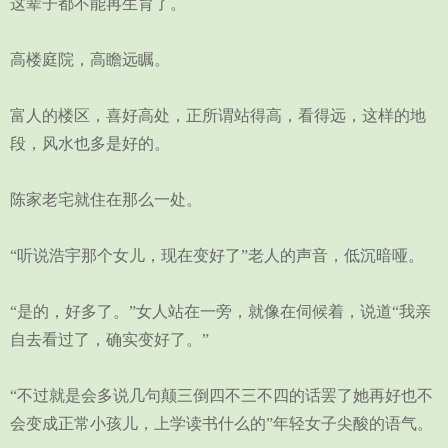
这辈子都不能再生育了。
高楼庭院，高瞻远瞩。
富人的楼区，喜好高处，正所谓站得高，看得远，这样的地
段，风水也多是好的。
陈家老宅就住在那么一处。
“听说浩宇那个女儿，现在变好了”老人的声音，低沉暗哑。
“是的，好多了。”女人站在一旁，就像在伺候着，说道“我亲
自去看过了，确实变好了。”
“不过就是会多说几句颠三倒四不三不四的话罢了她再好也不
会变成正常小孩儿，上学读书什么的”年轻女子尖酸的语气。