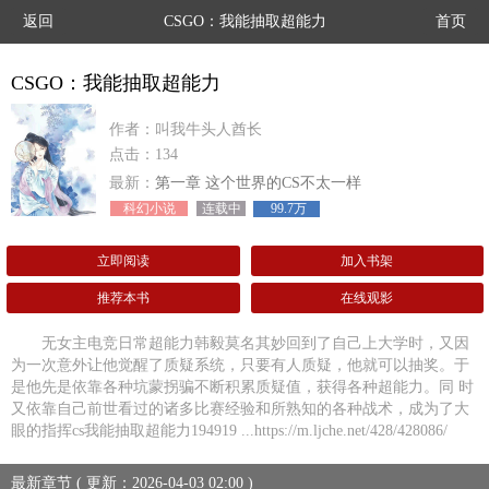
返回
CSGO：我能抽取超能力
首页
CSGO：我能抽取超能力
作者：叫我牛头人酋长
点击：134
最新：
第一章 这个世界的CS不太一样
科幻小说
连载中
99.7万
立即阅读
加入书架
推荐本书
在线观影
无女主电竞日常超能力韩毅莫名其妙回到了自己上大学时，又因
为一次意外让他觉醒了质疑系统，只要有人质疑，他就可以抽奖。于
是他先是依靠各种坑蒙拐骗不断积累质疑值，获得各种超能力。同 时
又依靠自己前世看过的诸多比赛经验和所熟知的各种战术，成为了大
眼的指挥cs我能抽取超能力194919 ...https://m.ljche.net/428/428086/
最新章节 ( 更新：2026-04-03 02:00 )