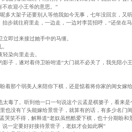
有不欢迎小王爷的意思。”
呢多大架子还要别人等他我如今无事，七年没回京，又听
，抬步就往府里走，一边走，一边对李芸招呼，“还坐在
卫立即过来接过她手中的马缰。
礼。
夜轻染向里走去。
影子，遂对着侍卫吩咐道“大门就不必关了，我先陪小王
盼着那个弱美人来陪你下棋，还是惦着将你家的闺女嫁给
太毒了。听到他一口一句说这个云孟是棋篓子，看来是
里也没有丫头能嫁给景世子，就算有的话，有多少名门闺
云孟哭笑不得，解释道“老奴虽然酷爱下棋，也十分期盼和
，说一定要好好接待景世子，老奴才会如此啊”