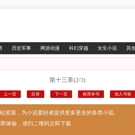
情
历史军事
网游动漫
科幻穿越
女生小说
其
第十三章(2/3)
上一页
目录
下一页
推荐本书
加入书签
说站资源，为小说爱好者提供更多更全的各类小说。
立即体验，请扫二维码立即下载