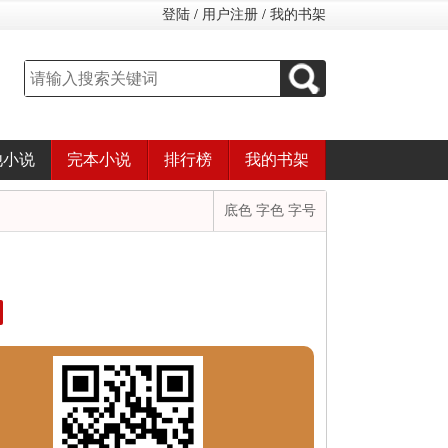
登陆
/
用户注册
/
我的书架
他小说
完本小说
排行榜
我的书架
底色 字色 字号