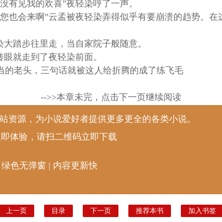
没有见我的欢喜”夜轻染哼了一声。
您也会来啊”云孟被夜轻染弄得似乎有要崩溃的趋势。在
染大踏步往里走，当自家院子般随意。
转眼就走到了夜轻染前面。
的老头，三句话就被这人给折腾的成了练飞毛
-->>本章未完，点击下一页继续阅读
说站资源，为小说爱好者提供更多更全的各类小说。
立即体验，请扫二维码立即下载
 绿色无弹窗 | 内容更新快
上一页
目录
下一页
推荐本书
加入书签