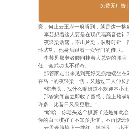
免费无广告 |
亮，何止云王府一府听到，就是这一整
李芸想着这人要是在现代唱高音估计
夜轻染话落，不出片刻，吱呀叮铛一声
怀武功。他身后跟着一众守门的侍卫。
李芸见那老者腰间挂着大总管的腰牌，
任，会武功也不稀奇。
那管家走出来见到完好无损地端坐在马
在马上的夜轻染一愣，又越过二人伸长
“棋老头，找什么呢难道不欢迎本小王
那管家闻言立即收了疑惑，脸上堆满笑
许多，比昔日风采更胜。”
“哈哈，你老头这个棋篓子还是如此会
你的白玉棋好了不知多少倍，不再惦念
云孟老脸染上一抹红，摇摇头，“小王