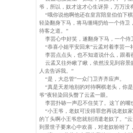
爷，所以，奴才这才心生讶异，万万没
“哦你说他啊他还在皇宫陪皇伯伯下棋
轻染翻身下马，将马缰绳扔给一个侍卫
待客之道。”
李芸心中好笑，遂翻身下马，一个侍
“恭喜小姐平安回来”云孟对着李芸一
李芸点点头，也不知道说什么，跟着
云孟又往外瞅了瞅，依然没见到容景的
人去告诉我。”
“是，大总管”一众门卫齐齐应声。
“真是天差地别的对待啊棋老头，你是
爷”夜轻染回头瞥了云孟一眼。
李芸扑哧一声忍不住笑了。这丫的嘴也
“小王爷，老奴可没得罪您再说老奴家
的丫头啊小王爷您就别消遣老奴了。”
到景世子要来心中欢喜，对老奴吩咐了