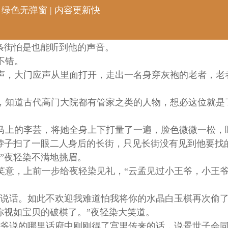
 绿色无弹窗 | 内容更新快
条街怕是也能听到他的声音。
不错。
，大门应声从里面打开，走出一名身穿灰袍的老者，老
知道古代高门大院都有管家之类的人物，想必这位就是
上的李芸，将她全身上下打量了一遍，脸色微微一松，
脖子扫了一眼二人身后的长街，只见长街没有见到他要找
”夜轻染不满地挑眉。
意，上前一步给夜轻染见礼，“云孟见过小王爷，小王爷
说话。如此不欢迎我难道怕我将你的水晶白玉棋再次偷了
你视如宝贝的破棋了。”夜轻染大笑道。
爷说的哪里话府中刚刚得了宫里传来的话，说景世子会同