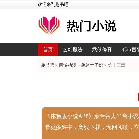
欢迎来到趣书吧
首页
玄幻魔法
武侠修真
都市言
趣书吧
>
网游动漫
>
纨绔世子妃
> 第十三章
《体验版小说APP》集合各大平台小
看更多好书，离线下载，无网阅读，